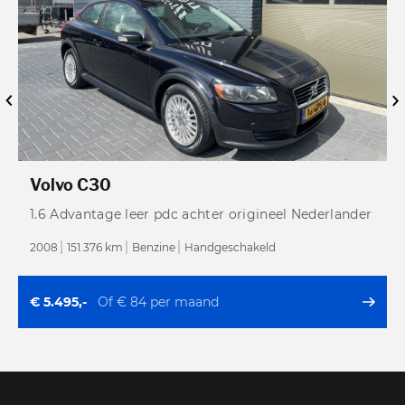
Volvo C30
1.6 Advantage leer pdc achter origineel Nederlander
2008
151.376 km
Benzine
Handgeschakeld
2
€ 5.495,-
Of € 84 per maand