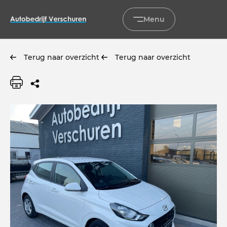
Menu
Terug naar overzicht
Terug naar overzicht
Home
Occasions
Diensten
Onderhoud & service
Verkocht
Over ons
Contact