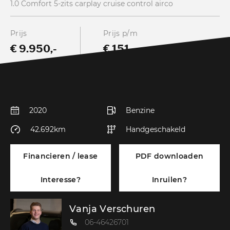
1.0 Comfort 5-zits carplay cruise control airco
Prijs
Prijs p/m
€ 9.950,-
€ 151
2020
Benzine
42.692km
Handgeschakeld
Financieren / lease
PDF downloaden
Interesse?
Inruilen?
Vanja Verschuren
06-46426701