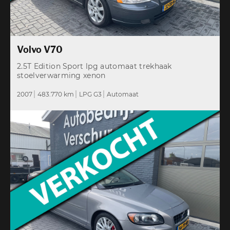
Volvo V70
2.5T Edition Sport lpg automaat trekhaak
stoelverwarming xenon
2007
483.770 km
LPG G3
Automaat