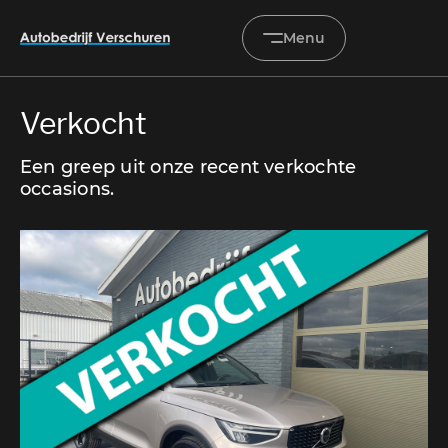
Menu
Verkocht
Home
Een greep uit onze recent verkochte
Occasions
occasions.
Diensten
Onderhoud & service
Verkocht
Over ons
Contact