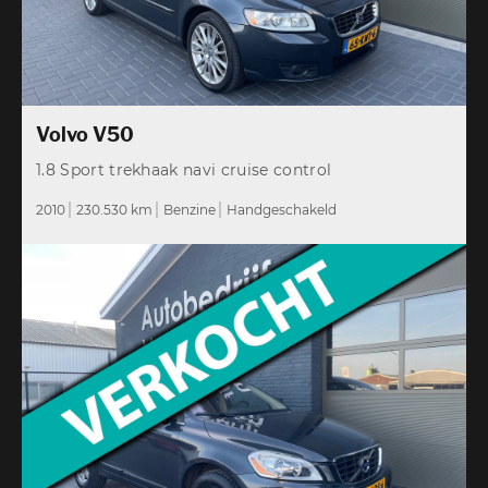
Volvo V50
1.8 Sport trekhaak navi cruise control
2010
230.530 km
Benzine
Handgeschakeld