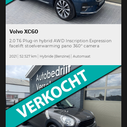
Volvo XC60
2.0 T6 Plug-in hybrid AWD Inscription Expression
facelift stoelverwarming pano 360° camera
2021
52.527 km
Hybride (Benzine)
Automaat