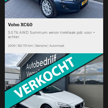
Volvo XC60
3.0 T6 AWD Summum xenon trekhaak pdc voor +
achter
2009
182.701 km
Benzine
Automaat