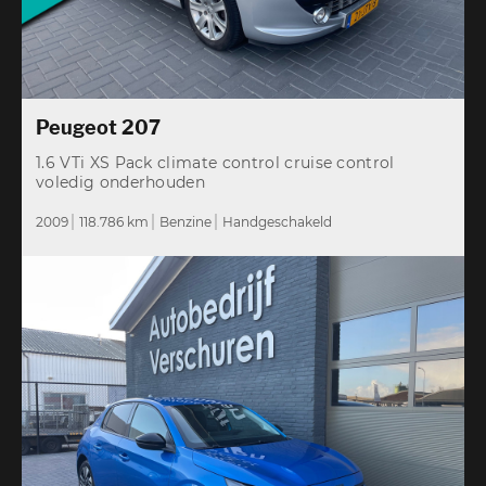
Peugeot 207
1.6 VTi XS Pack climate control cruise control
voledig onderhouden
2009
118.786 km
Benzine
Handgeschakeld