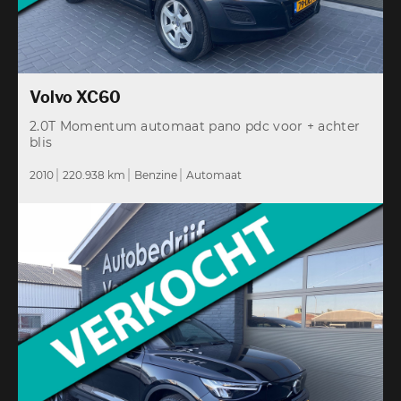
Volvo XC60
2.0T Momentum automaat pano pdc voor + achter
blis
2010
220.938 km
Benzine
Automaat