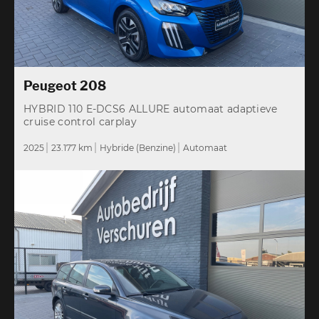
Peugeot 208
HYBRID 110 E-DCS6 ALLURE automaat adaptieve
cruise control carplay
2025
23.177 km
Hybride (Benzine)
Automaat