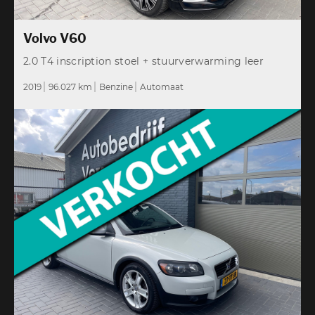
Volvo V60
2.0 T4 inscription stoel + stuurverwarming leer
2019
96.027 km
Benzine
Automaat