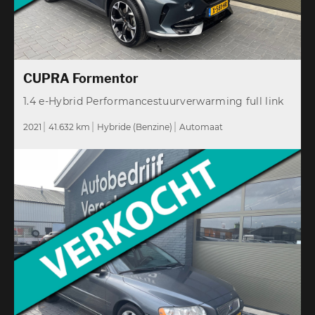
CUPRA Formentor
1.4 e-Hybrid Performancestuurverwarming full link
2021
41.632 km
Hybride (Benzine)
Automaat