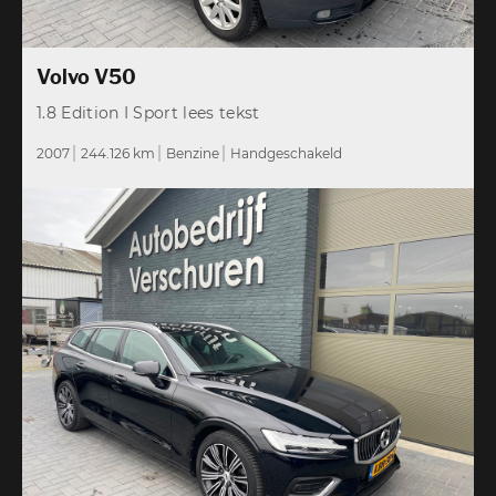
Volvo V50
1.8 Edition I Sport lees tekst
2007
244.126 km
Benzine
Handgeschakeld