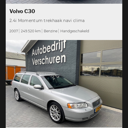
Volvo C30
2.4i Momentum trekhaak navi clima
2007
249.520 km
Benzine
Handgeschakeld