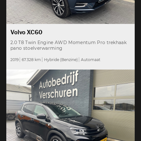
Volvo XC60
2.0 T8 Twin Engine AWD Momentum Pro trekhaak
pano stoelverwarming
2019
67.328 km
Hybride (Benzine)
Automaat