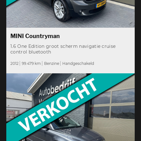
MINI Countryman
1.6 One Edition groot scherm navigatie cruise
control bluetooth
2012
99.479 km
Benzine
Handgeschakeld