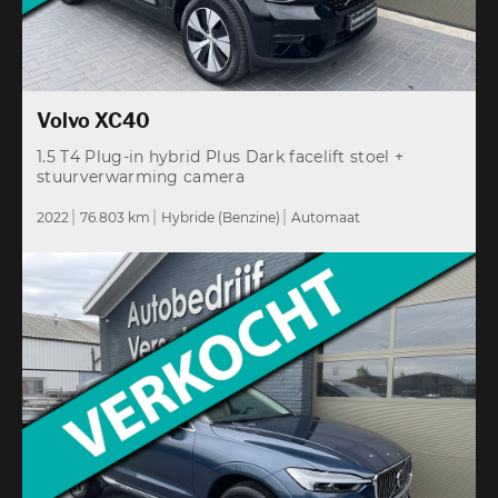
Volvo XC40
1.5 T4 Plug-in hybrid Plus Dark facelift stoel +
stuurverwarming camera
2022
76.803 km
Hybride (Benzine)
Automaat