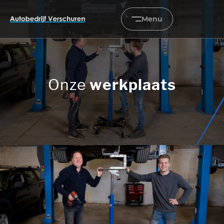
Menu
Home
Onze
werkplaats
Occasions
Diensten
Onderhoud & service
Verkocht
Over ons
Contact