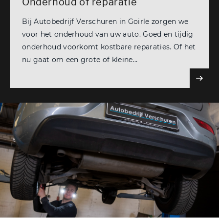
Onderhoud of reparatie
Bij Autobedrijf Verschuren in Goirle zorgen we
voor het onderhoud van uw auto. Goed en tijdig
onderhoud voorkomt kostbare reparaties. Of het
nu gaat om een grote of kleine
onderhoudsbeurt, u kunt bij ons terecht. Grote
en kleine onderhoudsbeurt. Bij een grote
onderhoudsbeurt controleren we uw auto
grondig.