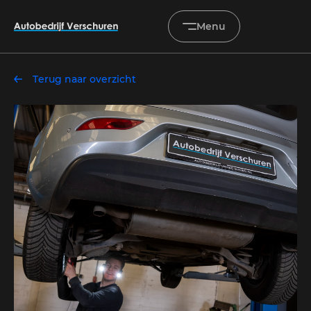
Menu
Terug naar overzicht
Home
Occasions
Diensten
Onderhoud & service
Verkocht
Over ons
Contact